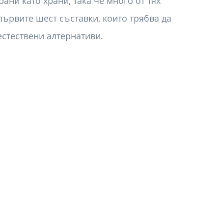
рани като храни, така че много от тях
първите шест съставки, които трябва да
естествени алтернативи.