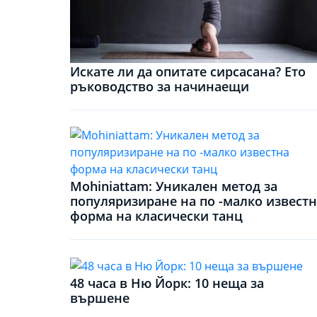
Искате ли да опитате сирсасана? Ето
ръководство за начинаещи
Mohiniattam: Уникален метод за
популяризиране на по -малко извест
форма на класически танц
48 часа в Ню Йорк: 10 неща за
вършене