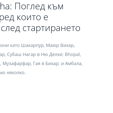
dha: Поглед към
ред които е
 след стартирането
йони като Шакарпур, Маюр Вихар,
ар, Субаш Нагар в Ню Делхи; Bhopal,
, Музафарфар, Гая в Бихар; и Амбала,
амо няколко.