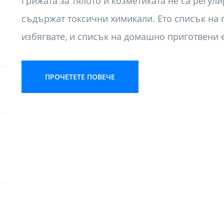
Грижата за тялото и козметиката не са регули
съдържат токсични химикали. Ето списък на 
избягвате, и списък на домашно приготвени 
ПРОЧЕТЕТЕ ПОВЕЧЕ