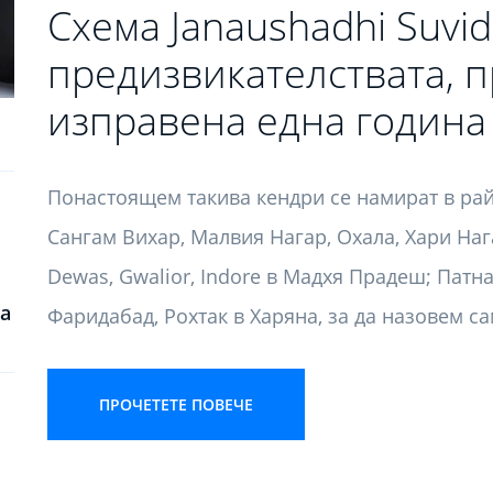
Схема Janaushadhi Suvi
предизвикателствата, п
изправена една година
Понастоящем такива кендри се намират в ра
Сангам Вихар, Малвия Нагар, Охала, Хари Наг
Dewas, Gwalior, Indore в Мадхя Прадеш; Патна
на
Фаридабад, Рохтак в Харяна, за да назовем с
ПРОЧЕТЕТЕ ПОВЕЧЕ