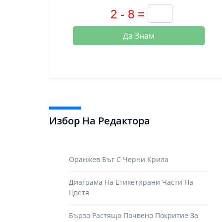
Да Знам
Избор На Редактора
Оранжев Бъг С Черни Крила
Диаграма На Етикетирани Части На
Цветя
Бързо Растящо Почвено Покритие За