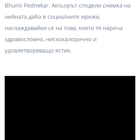
Bhumi Pednekar. Актьорът сподели снимка на
нейната даба в социалните мрежи,
наслаждавайки се на това, което тя нарича
здравословно, нискокалорично и
удовлетворяващо ястие.
ad