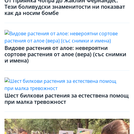
От Приянка Чопра до Жаклин Фернандес:
Тези боливудски знаменитости ни показват
как да носим бомбе
Видове растения от алое: невероятни
сортове растения от алое (вера) (със снимки
и имена)
Шест билкови растения за естествена помощ
при малка тревожност