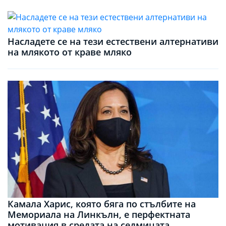
Насладете се на тези естествени алтернативи
на млякото от краве мляко
Камала Харис, която бяга по стълбите на
Мемориала на Линкълн, е перфектната
мотивация в средата на седмицата