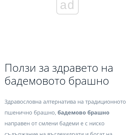
ad
Ползи за здравето на
бадемовото брашно
Здравословна алтернатива на традиционното
пшенично брашно,
бадемово брашно
направен от смлени бадеми е с ниско
съдържание на въглехидрати и богат на