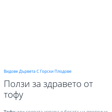
Видове Дървета С Горски Плодове
Ползи за здравето от
тофу
Тофу
или соевата извара е богата на протеини