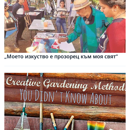
„Моето изкуство е прозорец към моя свят“