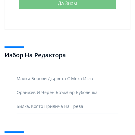
Да Знам
Избор На Редактора
Малки Борови Дървета С Мека Игла
Оранжев И Черен Бръмбар Буболечка
Билка, Която Прилича На Трева