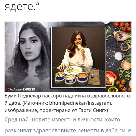
ядете.“
Буми Педнекар наскоро надникна в здравословното
й даба. (Източник: bhumipednekar/Instagram,
изображение, проектирано от Гарги Сингх)
Сред най -новите известни личности, които
разкриват здравословните рецепти в даба си, е