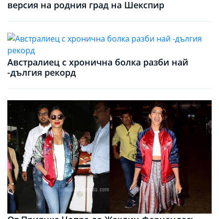
версия на родния град на Шекспир
Австралиец с хронична болка разби най
-дългия рекорд