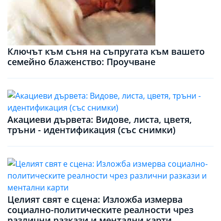
Ключът към съня на съпругата към вашето
семейно блаженство: Проучване
Акациеви дървета: Видове, листа, цветя,
тръни - идентификация (със снимки)
Целият свят е сцена: Изложба измерва
социално-политическите реалности чрез
различни разкази и ментални карти