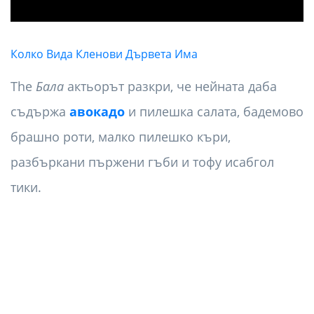
Колко Вида Кленови Дървета Има
The
Бала
актьорът разкри, че нейната даба
съдържа
авокадо
и пилешка салата, бадемово
брашно роти, малко пилешко къри,
разбъркани пържени гъби и тофу исабгол
тики.