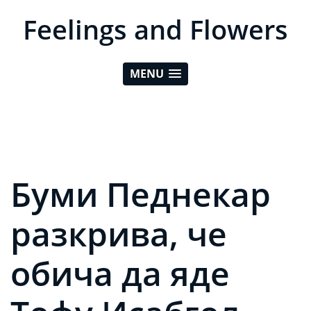
Feelings and Flowers
MENU
Буми Педнекар
разкрива, че
обича да яде