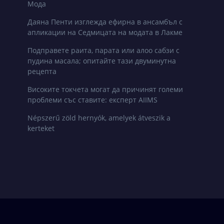
Мода
Даяна Пенти изглежда ефирна в ансамбъл с
апликации на Седмицата на модата в Лакме
Подправете раита, парата или алоо сабзи с
пудина масала; опитайте тази двуминутна
рецепта
Високите токчета могат да причинят големи
проблеми със ставите: експерт AIIMS
Népszerű zöld hernyók, amelyek átveszik a
kerteket